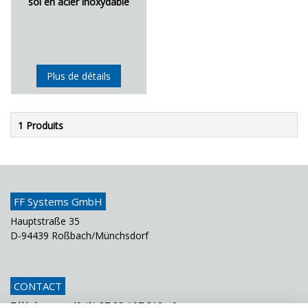
sol en acier inoxydable
Plus de détails
1 Produits
FF Systems GmbH
Hauptstraße 35
D-94439 Roßbach/Münchsdorf
CONTACT
Téléphone
+49 (0) 87 23 / 97 818 - 0