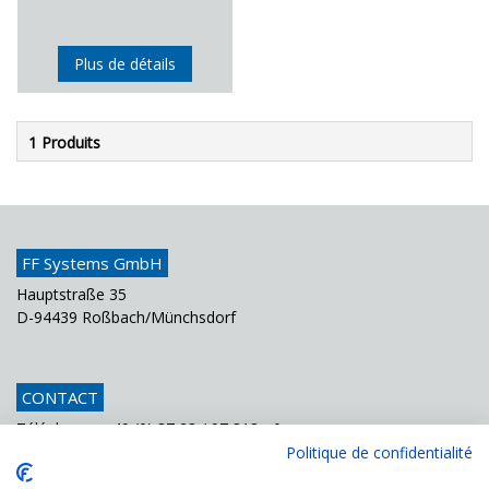
Plus de détails
1 Produits
FF Systems GmbH
Hauptstraße 35
D-94439 Roßbach/Münchsdorf
CONTACT
Téléphone
+49 (0) 87 23 / 97 818 - 0
Fax
+49 (0) 87 23 / 97 818 - 70
Politique de confidentialité
Courriel
info@ffsystems.de