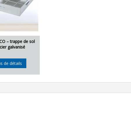
CO – trappe de sol
cier galvanisé
us de détails