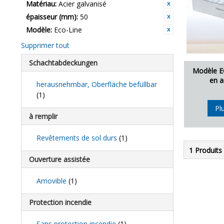
Matériau:
Acier galvanisé
épaisseur (mm):
50
Modèle:
Eco-Line
Supprimer tout
Schachtabdeckungen
Modèle E
en a
herausnehmbar, Oberfläche befüllbar
(1)
Pl
à remplir
Revêtements de sol durs
(1)
1 Produits
Ouverture assistée
Amovible
(1)
Protection incendie
Sans protection incendie
(1)