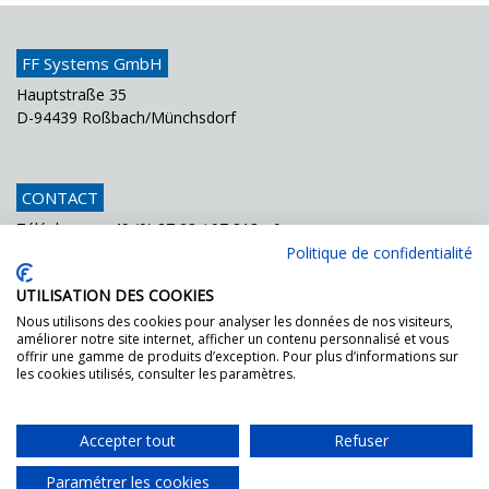
FF Systems GmbH
Hauptstraße 35
D-94439 Roßbach/Münchsdorf
CONTACT
Téléphone
+49 (0) 87 23 / 97 818 - 0
Fax
+49 (0) 87 23 / 97 818 - 70
Politique de confidentialité
Courriel
info@ffsystems.de
UTILISATION DES COOKIES
Nous utilisons des cookies pour analyser les données de nos visiteurs,
améliorer notre site internet, afficher un contenu personnalisé et vous
FF GOES GREEN!
offrir une gamme de produits d’exception. Pour plus d’informations sur
les cookies utilisés, consulter les paramètres.
Demandez les documents pour la certification
DGNB.
Accepter tout
Refuser
Paramétrer les cookies