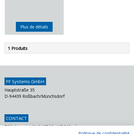
Plus de détails
1 Produits
FF Systems GmbH
Hauptstraße 35
D-94439 Roßbach/Münchsdorf
CONTACT
Téléphone
+49 (0) 87 23 / 97 818 - 0
Fax
+49 (0) 87 23 / 97 818 - 70
Politique de confidentialité