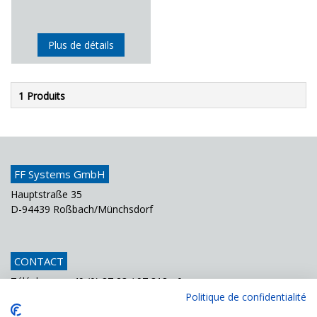
Plus de détails
1 Produits
FF Systems GmbH
Hauptstraße 35
D-94439 Roßbach/Münchsdorf
CONTACT
Téléphone
+49 (0) 87 23 / 97 818 - 0
Fax
+49 (0) 87 23 / 97 818 - 70
Politique de confidentialité
Courriel
info@ffsystems.de