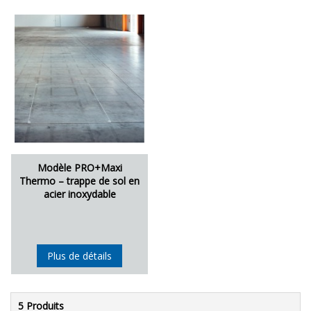
Modèle PRO+Maxi
Thermo – trappe de sol en
acier inoxydable
Plus de détails
5 Produits