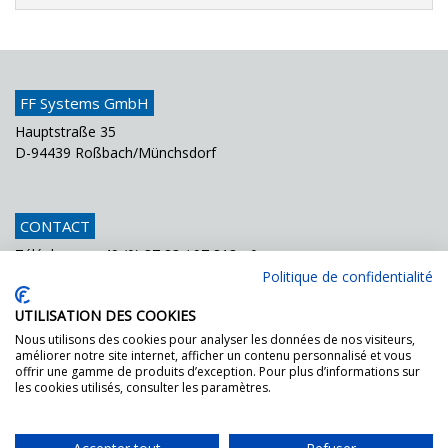
FF Systems GmbH
Hauptstraße 35
D-94439 Roßbach/Münchsdorf
CONTACT
Téléphone
+49 (0) 87 23 / 97 818 - 0
Fax
+49 (0) 87 23 / 97 818 - 70
Politique de confidentialité
Courriel
info@ffsystems.de
UTILISATION DES COOKIES
Nous utilisons des cookies pour analyser les données de nos visiteurs,
améliorer notre site internet, afficher un contenu personnalisé et vous
FF GOES GREEN!
offrir une gamme de produits d’exception. Pour plus d’informations sur
les cookies utilisés, consulter les paramètres.
Demandez les documents pour la certification
DGNB.