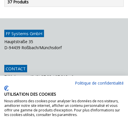
37 Produits
FF Systems GmbH
Hauptstraße 35
D-94439 Roßbach/Münchsdorf
CONTACT
Téléphone
+49 (0) 87 23 / 97 818 - 0
Fax
+49 (0) 87 23 / 97 818 - 70
Politique de confidentialité
Courriel
info@ffsystems.de
UTILISATION DES COOKIES
Nous utilisons des cookies pour analyser les données de nos visiteurs,
améliorer notre site internet, afficher un contenu personnalisé et vous
FF GOES GREEN!
offrir une gamme de produits d’exception. Pour plus d’informations sur
les cookies utilisés, consulter les paramètres.
Demandez les documents pour la certification
DGNB.