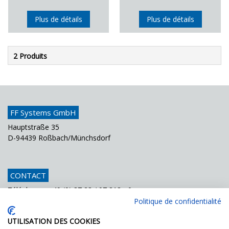
Plus de détails
Plus de détails
2 Produits
FF Systems GmbH
Hauptstraße 35
D-94439 Roßbach/Münchsdorf
CONTACT
Téléphone
+49 (0) 87 23 / 97 818 - 0
Fax
+49 (0) 87 23 / 97 818 - 70
Politique de confidentialité
Courriel
info@ffsystems.de
UTILISATION DES COOKIES