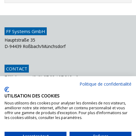
FF Systems GmbH
Hauptstraße 35
D-94439 Roßbach/Münchsdorf
CONTACT
Téléphone
+49 (0) 87 23 / 97 818 - 0
Fax
+49 (0) 87 23 / 97 818 - 70
Politique de confidentialité
Courriel
info@ffsystems.de
UTILISATION DES COOKIES
Nous utilisons des cookies pour analyser les données de nos visiteurs,
améliorer notre site internet, afficher un contenu personnalisé et vous
FF GOES GREEN!
offrir une gamme de produits d’exception. Pour plus d’informations sur
les cookies utilisés, consulter les paramètres.
Demandez les documents pour la certification
DGNB.