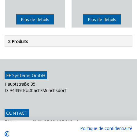
Plus de détails
Plus de détails
2 Produits
FF Systems GmbH
Hauptstraße 35
D-94439 Roßbach/Münchsdorf
CONTACT
Téléphone
+49 (0) 87 23 / 97 818 - 0
Fax
+49 (0) 87 23 / 97 818 - 70
Politique de confidentialité
Courriel
info@ffsystems.de