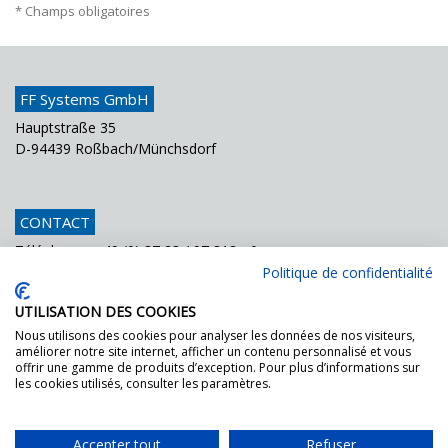
* Champs obligatoires
FF Systems GmbH
Hauptstraße 35
D-94439 Roßbach/Münchsdorf
CONTACT
Téléphone
+49 (0) 87 23 / 97 818 - 0
Fax
+49 (0) 87 23 / 97 818 - 70
Politique de confidentialité
Courriel
info@ffsystems.de
UTILISATION DES COOKIES
Nous utilisons des cookies pour analyser les données de nos visiteurs,
améliorer notre site internet, afficher un contenu personnalisé et vous
FF GOES GREEN!
offrir une gamme de produits d’exception. Pour plus d’informations sur
les cookies utilisés, consulter les paramètres.
Demandez les documents pour la certification
DGNB.
Accepter tout
Refuser