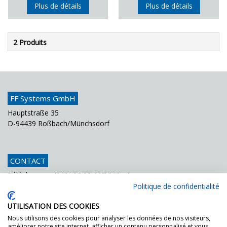
Plus de détails
Plus de détails
2 Produits
FF Systems GmbH
Hauptstraße 35
D-94439 Roßbach/Münchsdorf
CONTACT
Téléphone
+49 (0) 87 23 / 97 818 - 0
Fax
+49 (0) 87 23 / 97 818 - 70
Politique de confidentialité
Courriel
info@ffsystems.de
UTILISATION DES COOKIES
Nous utilisons des cookies pour analyser les données de nos visiteurs,
améliorer notre site internet, afficher un contenu personnalisé et vous