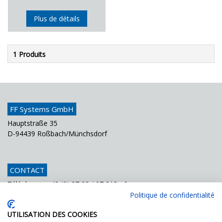
Plus de détails
1 Produits
FF Systems GmbH
Hauptstraße 35
D-94439 Roßbach/Münchsdorf
CONTACT
Téléphone
+49 (0) 87 23 / 97 818 - 0
Fax
+49 (0) 87 23 / 97 818 - 70
Politique de confidentialité
Courriel
info@ffsystems.de
UTILISATION DES COOKIES